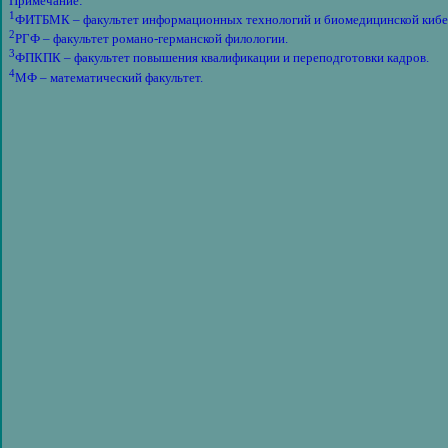
Примечание:
1
ФИТБМК – факультет информационных технологий и биомедицинской кибе
2
РГФ – факультет романо-германской филологии.
3
ФПКПК – факультет повышения квалификации и переподготовки кадров.
4
МФ – математический факультет.