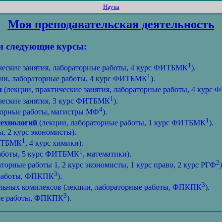
Наука
Моя преподавательская деятельность
ти следующие курсы:
1
ческие занятия, лабораторные работы, 4 курс ФИТБМК
).
1
ии, лабораторные работы, 4 курс ФИТБМК
).
м
(лекции, практические занятия, лабораторные работы, 4 кур
1
ческие занятия, 3 курс ФИТБМК
).
4
торные работы, магистры МФ
).
1
ехнологий
(лекции, лабораторные работы, 1 курс ФИТБМК
).
, 2 курс экономисты).
1
ФИТБМК
, 4 курс химики).
1
работы, 5 курс ФИТБМК
, математики).
2
рные работы 1, 2 курс экономисты, 1 курс право, 2 курс РГФ
)
3
 работы, ФПКПК
).
3
льных комплексов (лекции, лабораторные работы, ФПКПК
).
3
ные работы, ФПКПК
).