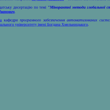
атську дисертацію по темі
"Мінорантні методи глобальної с
Іванович
.
а
кафедри
програмного забезпечення автоматизованих систе
нального університету імені Богдана Хмельницького
.