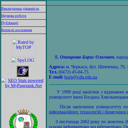
Викладацька діяльність
Наукова робота
Публікації
Корисні посилання
Я,
Онищенко Борис Олегович
, народ
Адреса:
м. Черкаси, бул. Шевченка, 79, 
Тел.
(0472) 45-04-75.
E-mail:
boris@cdu.edu.ua
У 1999 році закінчив з відзнакою
м
університет імені Богдана Хмельницько
Після закінчення університету п
інформаційних технологій і біомединої
З листопада 2002 року по жовтень 200
основи інформатики та кібернетики
. 