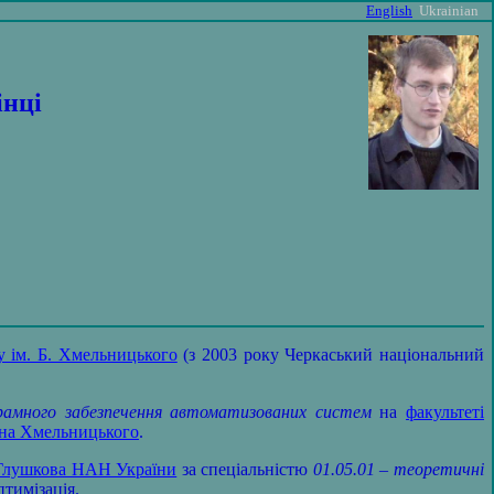
English
Ukrainian
інці
у ім. Б. Хмельницького
(з 2003 року Черкаський національний
амного забезпечення автоматизованих систем
на
факультеті
дана Хмельницького
.
. Глушкова НАН України
за спеціальністю
01.05.01 – теоретичні
тимізація.