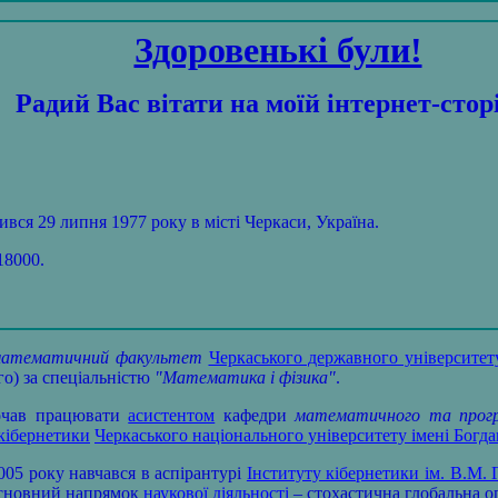
Здоровенькі були!
Радий Вас вітати на моїй інтернет-стор
ився 29 липня 1977 року в місті Черкаси, Україна.
18000.
атематичний факультет
Черкаського державного університет
го) за спеціальністю
"Математика і фізика"
.
очав працювати
асистентом
кафедри
математичного та прогр
 кібернетики
Черкаського національного університету імені Бог
5 року навчався в аспірантурі
Інституту кібернетики ім. В.М
Основний напрямок
наукової діяльності
– стохастична глобальна оп