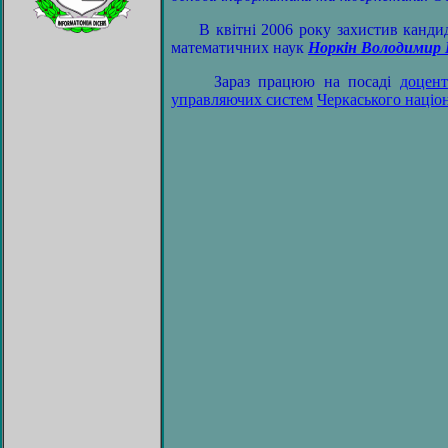
В квітні 2006 року захистив кандид
математичних наук
Норкін Володимир 
Зараз працюю на посаді
доцент
управляючих систем
Черкаського націо